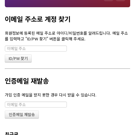
이메일 주소로 계정 찾기
회원정보에 등록된 메일 주소로 아이디/비밀번호를 알려드립니다. 메일 주소
를 입력하고 "ID/PW 찾기" 버튼을 클릭해 주세요.
인증메일 재발송
가입 인증 메일을 받지 못한 경우 다시 받을 수 있습니다.
최근글