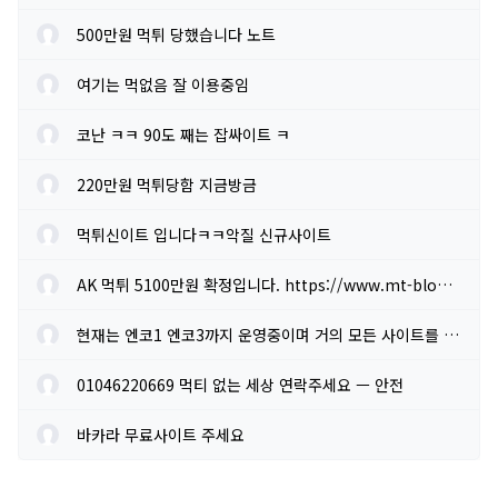
500만원 먹튀 당했습니다 노트
여기는 먹없음 잘 이용중임
코난 ㅋㅋ 90도 째는 잡싸이트 ㅋ
220만원 먹튀당함 지금방금
먹튀신이트 입니다ㅋㅋ악질 신규사이트
AK 먹튀 5100만원 확정입니다. https://www.mt-blood.com/post/ak%EB%...
현재는 엔코1 엔코3까지 운영중이며 거의 모든 사이트를 잠그고 운영...
01046220669 먹티 없는 세상 연락주세요 ㅡ 안전
바카라 무료사이트 주세요