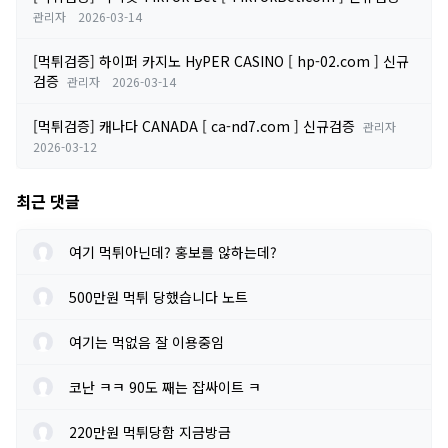
관리자
2026-03-14
[먹튀검증] 하이퍼 카지노 HyPER CASINO [ hp-02.com ] 신규
검증
관리자
2026-03-14
[먹튀검증] 캐나다 CANADA [ ca-nd7.com ] 신규검증
관리자
2026-03-12
최근 댓글
여기 먹튀아닌데? 홍보를 않하는데?
500만원 먹튀 당했습니다 노트
여기는 먹없음 잘 이용중임
코난 ㅋㅋ 90도 째는 잡싸이트 ㅋ
220만원 먹튀당함 지금방금