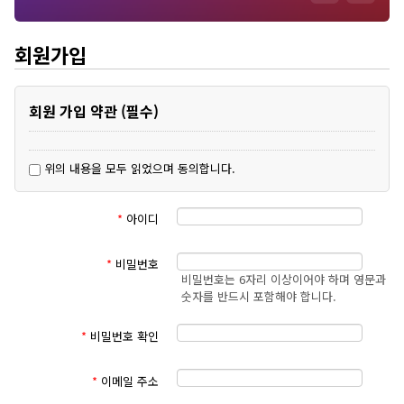
회원가입
회원 가입 약관 (필수)
위의 내용을 모두 읽었으며 동의합니다.
*
아이디
*
비밀번호
비밀번호는 6자리 이상이어야 하며 영문과
숫자를 반드시 포함해야 합니다.
*
비밀번호 확인
*
이메일 주소