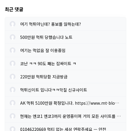
최근 댓글
여기 먹튀아닌데? 홍보를 않하는데?
500만원 먹튀 당했습니다 노트
여기는 먹없음 잘 이용중임
코난 ㅋㅋ 90도 째는 잡싸이트 ㅋ
220만원 먹튀당함 지금방금
먹튀신이트 입니다ㅋㅋ악질 신규사이트
AK 먹튀 5100만원 확정입니다. https://www.mt-blood.com/post/ak%EB%...
현재는 엔코1 엔코3까지 운영중이며 거의 모든 사이트를 잠그고 운영...
01046220669 먹티 없는 세상 연락주세요 ㅡ 안전