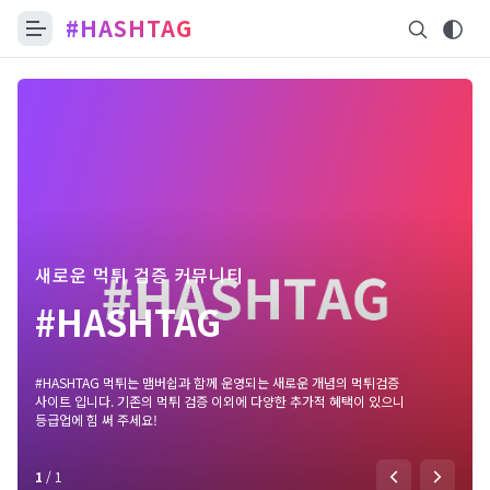
#HASHTAG
새로운 먹튀 검증 커뮤니티
#HASHTAG
#HASHTAG 먹튀는 맴버쉽과 함께 운영되는 새로운 개념의 먹튀검증
사이트 입니다. 기존의 먹튀 검증 이외에 다양한 추가적 혜택이 있으니
등급업에 힘 써 주세요!
1
/
1