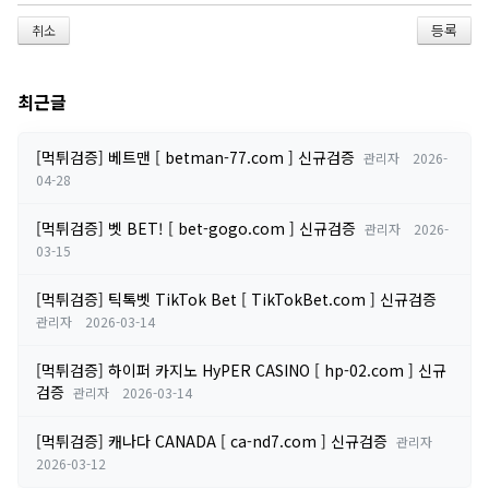
취소
최근글
[먹튀검증] 베트맨 [ betman-77.com ] 신규검증
관리자
2026-
04-28
[먹튀검증] 벳 BET! [ bet-gogo.com ] 신규검증
관리자
2026-
03-15
[먹튀검증] 틱톡벳 TikTok Bet [ TikTokBet.com ] 신규검증
관리자
2026-03-14
[먹튀검증] 하이퍼 카지노 HyPER CASINO [ hp-02.com ] 신규
검증
관리자
2026-03-14
[먹튀검증] 캐나다 CANADA [ ca-nd7.com ] 신규검증
관리자
2026-03-12