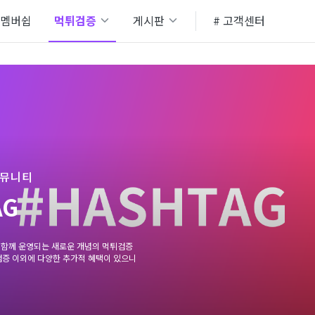
멤버쉽
먹튀검증
게시판
# 고객센터
커뮤니티
AG
과 함께 운영되는 새로운 개념의 먹튀검증
검증 이외에 다양한 추가적 혜택이 있으니