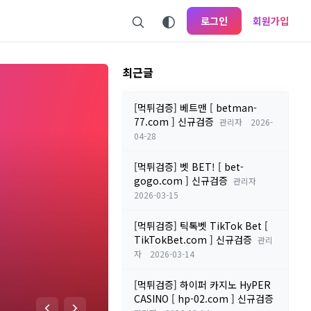
로그인
회원가입
최근글
[먹튀검증] 베트맨 [ betman-
77.com ] 신규검증
관리자
2026-
04-28
[먹튀검증] 벳 BET! [ bet-
gogo.com ] 신규검증
관리자
2026-03-15
[먹튀검증] 틱톡벳 TikTok Bet [
TikTokBet.com ] 신규검증
관리
자
2026-03-14
[먹튀검증] 하이퍼 카지노 HyPER
CASINO [ hp-02.com ] 신규검증