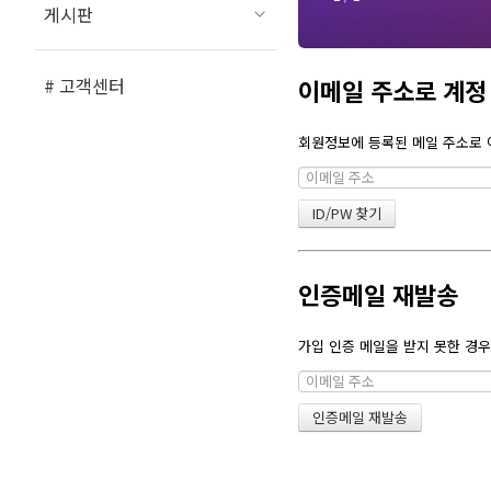
게시판
# 고객센터
이메일 주소로 계정
회원정보에 등록된 메일 주소로 아
인증메일 재발송
가입 인증 메일을 받지 못한 경우