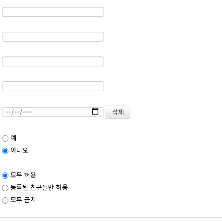
예
아니오
모두 허용
등록된 친구들만 허용
모두 금지