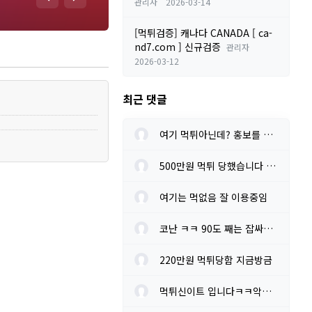
관리자
2026-03-14
[먹튀검증] 캐나다 CANADA [ ca-
nd7.com ] 신규검증
관리자
2026-03-12
최근 댓글
여기 먹튀아닌데? 홍보를 않하는데?
500만원 먹튀 당했습니다 노트
여기는 먹없음 잘 이용중임
코난 ㅋㅋ 90도 째는 잡싸이트 ㅋ
220만원 먹튀당함 지금방금
먹튀신이트 입니다ㅋㅋ악질 신규사이트