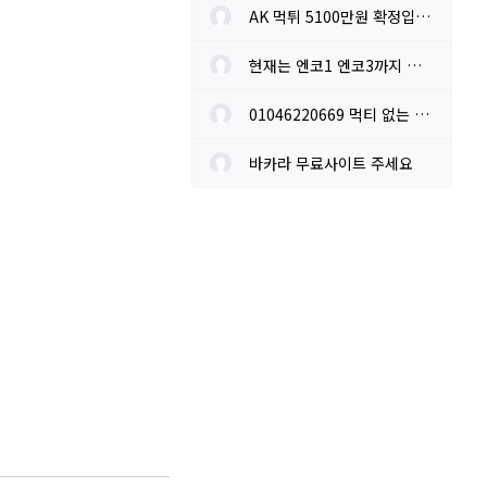
AK 먹튀 5100만원 확정입니다. https://www.mt-blood.com/post/ak%EB%...
현재는 엔코1 엔코3까지 운영중이며 거의 모든 사이트를 잠그고 운영...
01046220669 먹티 없는 세상 연락주세요 ㅡ 안전
바카라 무료사이트 주세요