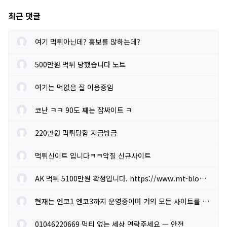
최근 댓글
여기 먹튀아닌데? 홍보를 않하는데?
500만원 먹튀 당했습니다 노트
여기는 먹없음 잘 이용중임
코난 ㅋㅋ 90도 째는 잡싸이트 ㅋ
220만원 먹튀당함 지금방금
먹튀신이트 입니다ㅋㅋ악질 신규사이트
AK 먹튀 5100만원 확정입니다. https://www.mt-blood.com/post/ak%EB%...
현재는 엔코1 엔코3까지 운영중이며 거의 모든 사이트를 잠그고 운영...
01046220669 먹티 없는 세상 연락주세요 ㅡ 안전