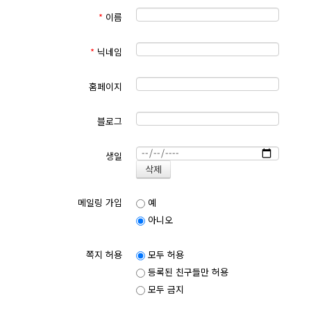
*
이름
*
닉네임
홈페이지
블로그
생일
메일링 가입
예
아니오
쪽지 허용
모두 허용
등록된 친구들만 허용
모두 금지