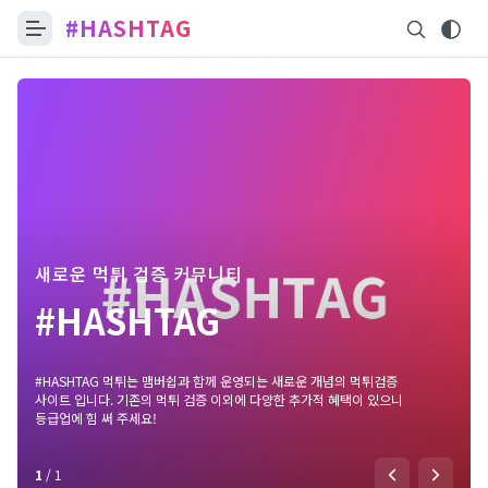
#HASHTAG
새로운 먹튀 검증 커뮤니티
#HASHTAG
#HASHTAG 먹튀는 맴버쉽과 함께 운영되는 새로운 개념의 먹튀검증
사이트 입니다. 기존의 먹튀 검증 이외에 다양한 추가적 혜택이 있으니
등급업에 힘 써 주세요!
1
/
1