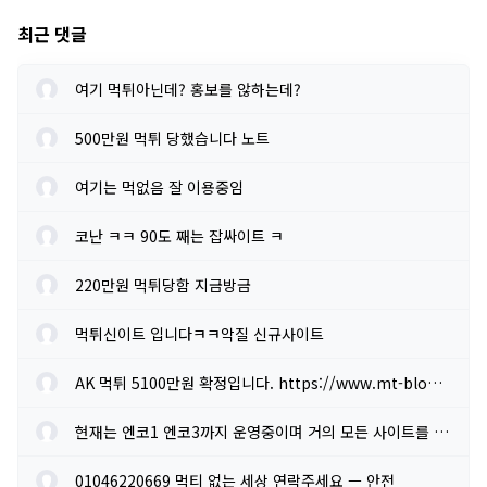
최근 댓글
여기 먹튀아닌데? 홍보를 않하는데?
500만원 먹튀 당했습니다 노트
여기는 먹없음 잘 이용중임
코난 ㅋㅋ 90도 째는 잡싸이트 ㅋ
220만원 먹튀당함 지금방금
먹튀신이트 입니다ㅋㅋ악질 신규사이트
AK 먹튀 5100만원 확정입니다. https://www.mt-blood.com/post/ak%EB%...
현재는 엔코1 엔코3까지 운영중이며 거의 모든 사이트를 잠그고 운영...
01046220669 먹티 없는 세상 연락주세요 ㅡ 안전