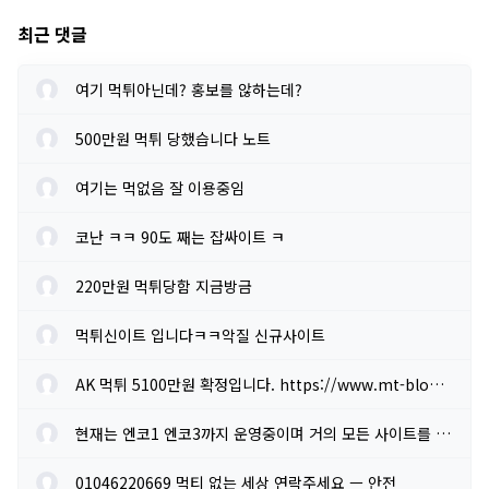
최근 댓글
여기 먹튀아닌데? 홍보를 않하는데?
500만원 먹튀 당했습니다 노트
여기는 먹없음 잘 이용중임
코난 ㅋㅋ 90도 째는 잡싸이트 ㅋ
220만원 먹튀당함 지금방금
먹튀신이트 입니다ㅋㅋ악질 신규사이트
AK 먹튀 5100만원 확정입니다. https://www.mt-blood.com/post/ak%EB%...
현재는 엔코1 엔코3까지 운영중이며 거의 모든 사이트를 잠그고 운영...
01046220669 먹티 없는 세상 연락주세요 ㅡ 안전