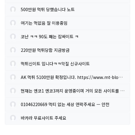
500만원 먹튀 당했습니다 노트
여기는 먹없음 잘 이용중임
코난 ㅋㅋ 90도 째는 잡싸이트 ㅋ
220만원 먹튀당함 지금방금
먹튀신이트 입니다ㅋㅋ악질 신규사이트
AK 먹튀 5100만원 확정입니다. https://www.mt-blood.com/post/ak%EB%...
현재는 엔코1 엔코3까지 운영중이며 거의 모든 사이트를 잠그고 운영...
01046220669 먹티 없는 세상 연락주세요 ㅡ 안전
바카라 무료사이트 주세요