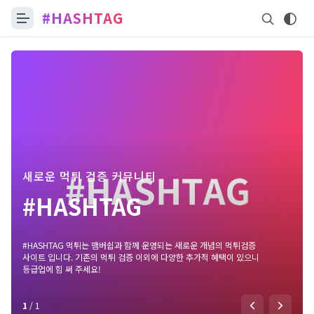
#HASHTAG
새로운 먹튀 검증 커뮤니티
#HASHTAG
#HASHTAG 먹튀는 맴버쉽과 함께 운영되는 새로운 개념의 먹튀검증
사이트 입니다. 기존의 먹튀 검증 이외에 다양한 추가적 혜택이 있으니
등급업에 힘 써 주세요!
1
/
1