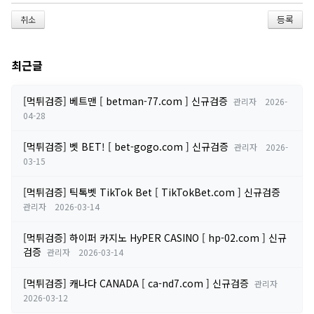
취소
최근글
[먹튀검증] 베트맨 [ betman-77.com ] 신규검증
관리자
2026-
04-28
[먹튀검증] 벳 BET! [ bet-gogo.com ] 신규검증
관리자
2026-
03-15
[먹튀검증] 틱톡벳 TikTok Bet [ TikTokBet.com ] 신규검증
관리자
2026-03-14
[먹튀검증] 하이퍼 카지노 HyPER CASINO [ hp-02.com ] 신규
검증
관리자
2026-03-14
[먹튀검증] 캐나다 CANADA [ ca-nd7.com ] 신규검증
관리자
2026-03-12