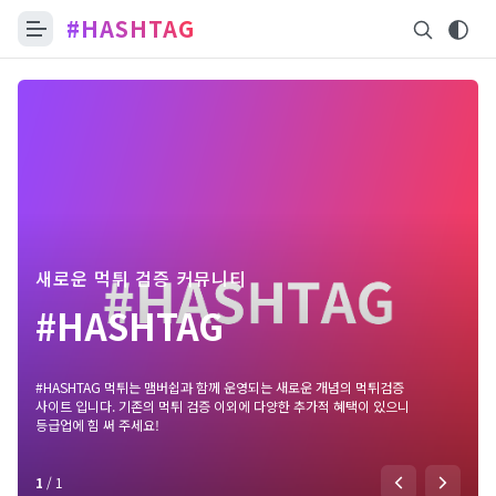
#HASHTAG
새로운 먹튀 검증 커뮤니티
#HASHTAG
#HASHTAG 먹튀는 맴버쉽과 함께 운영되는 새로운 개념의 먹튀검증
사이트 입니다. 기존의 먹튀 검증 이외에 다양한 추가적 혜택이 있으니
등급업에 힘 써 주세요!
1
/
1