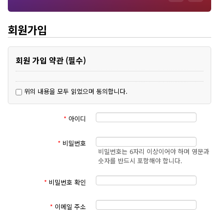
회원가입
회원 가입 약관 (필수)
위의 내용을 모두 읽었으며 동의합니다.
*
아이디
*
비밀번호
비밀번호는 6자리 이상이어야 하며 영문과
숫자를 반드시 포함해야 합니다.
*
비밀번호 확인
*
이메일 주소