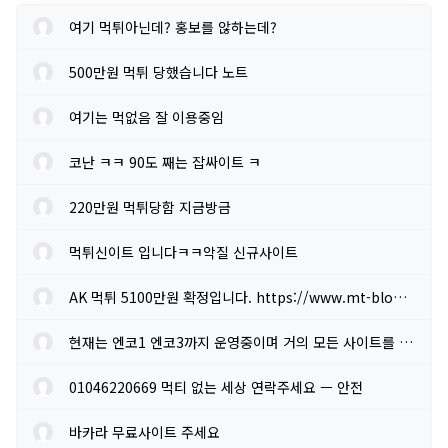
여기 먹튀아닌데? 홍보를 않하는데?
500만원 먹튀 당했습니다 노트
여기는 먹없음 잘 이용중임
코난 ㅋㅋ 90도 째는 잡싸이트 ㅋ
220만원 먹튀당함 지금방금
먹튀신이트 입니다ㅋㅋ악질 신규사이트
AK 먹튀 5100만원 확정입니다. https://www.mt-blood.com/post/ak%EB%...
현재는 엔코1 엔코3까지 운영중이며 거의 모든 사이트를 잠그고 운영...
01046220669 먹티 없는 세상 연락주세요 ㅡ 안전
바카라 무료사이트 주세요