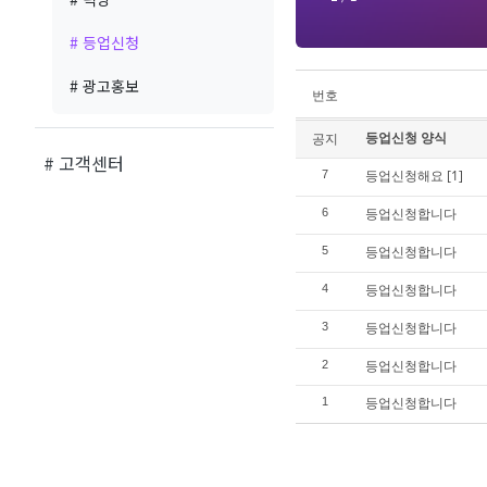
# 등업신청
# 광고홍보
번호
등업신청 양식
공지
# 고객센터
등업신청해요
[1]
7
등업신청합니다
6
등업신청합니다
5
등업신청합니다
4
등업신청합니다
3
등업신청합니다
2
등업신청합니다
1