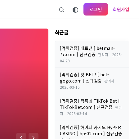
로그인
회원가입
최근글
[먹튀검증] 베트맨 [ betman-
77.com ] 신규검증
관리자
2026-
04-28
[먹튀검증] 벳 BET! [ bet-
gogo.com ] 신규검증
관리자
2026-03-15
[먹튀검증] 틱톡벳 TikTok Bet [
TikTokBet.com ] 신규검증
관리
자
2026-03-14
[먹튀검증] 하이퍼 카지노 HyPER
CASINO [ hp-02.com ] 신규검증