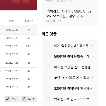
관리자
2026-03-14
[먹튀검증] 캐나다 CANADA [ ca-
nd7.com ] 신규검증
관리자
날짜
조회 수
2026-03-12
2021.11.29
0
최근 댓글
2021.11.29
2
여기 먹튀아닌데? 홍보를 않하는데?
2021.07.23
1031
2021.07.23
45
500만원 먹튀 당했습니다 노트
2021.07.23
38
여기는 먹없음 잘 이용중임
람
2021.07.23
37
코난 ㅋㅋ 90도 째는 잡싸이트 ㅋ
2021.07.23
34
2021.01.14
86
220만원 먹튀당함 지금방금
먹튀신이트 입니다ㅋㅋ악질 신규사이트
쓰기
태그