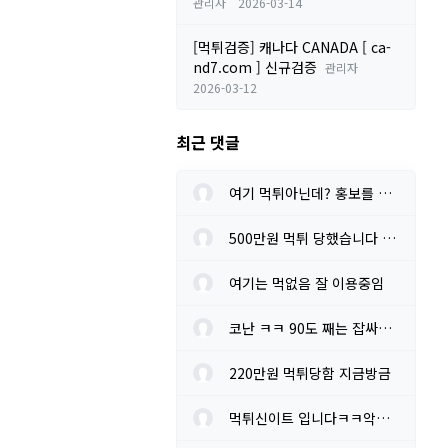
관리자
2026-03-14
[먹튀검증] 캐나다 CANADA [ ca-
nd7.com ] 신규검증
관리자
2026-03-12
최근 댓글
여기 먹튀아닌데? 홍보를 않하는데?
500만원 먹튀 당했습니다 노트
여기는 먹없음 잘 이용중임
코난 ㅋㅋ 90도 째는 잡싸이트 ㅋ
220만원 먹튀당함 지금방금
먹튀신이트 입니다ㅋㅋ악질 신규사이트