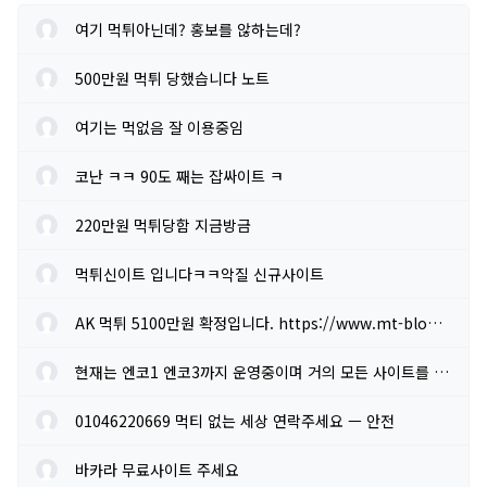
여기 먹튀아닌데? 홍보를 않하는데?
500만원 먹튀 당했습니다 노트
여기는 먹없음 잘 이용중임
코난 ㅋㅋ 90도 째는 잡싸이트 ㅋ
220만원 먹튀당함 지금방금
먹튀신이트 입니다ㅋㅋ악질 신규사이트
AK 먹튀 5100만원 확정입니다. https://www.mt-blood.com/post/ak%EB%...
현재는 엔코1 엔코3까지 운영중이며 거의 모든 사이트를 잠그고 운영...
01046220669 먹티 없는 세상 연락주세요 ㅡ 안전
바카라 무료사이트 주세요