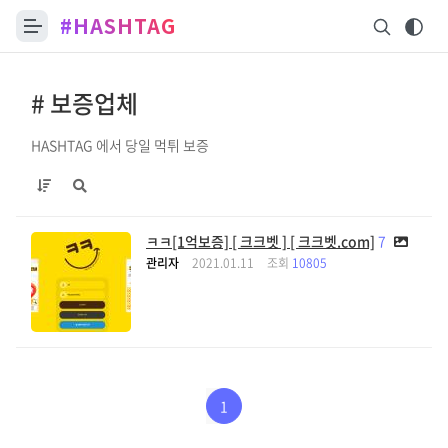
#HASHTAG
# 보증업체
HASHTAG 에서 당일 먹튀 보증
ㅋㅋ[1억보증] [ 크크벳 ] [ 크크벳.com]
7
관리자
2021.01.11
조회
10805
1