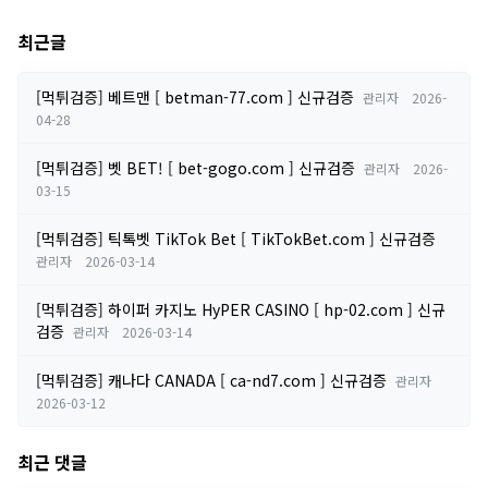
최근글
[먹튀검증] 베트맨 [ betman-77.com ] 신규검증
관리자
2026-
04-28
[먹튀검증] 벳 BET! [ bet-gogo.com ] 신규검증
관리자
2026-
03-15
[먹튀검증] 틱톡벳 TikTok Bet [ TikTokBet.com ] 신규검증
관리자
2026-03-14
[먹튀검증] 하이퍼 카지노 HyPER CASINO [ hp-02.com ] 신규
검증
관리자
2026-03-14
[먹튀검증] 캐나다 CANADA [ ca-nd7.com ] 신규검증
관리자
2026-03-12
최근 댓글