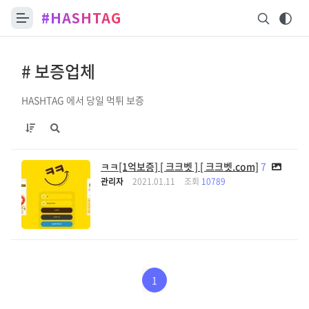
#HASHTAG
# 보증업체
HASHTAG 에서 당일 먹튀 보증
ㅋㅋ[1억보증] [ 크크벳 ] [ 크크벳.com]
7
관리자
2021.01.11
조회
10789
1