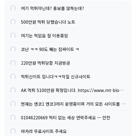
여기 먹튀아닌데? 홍보를 않하는데?
500만원 먹튀 당했습니다 노트
여기는 먹없음 잘 이용중임
코난 ㅋㅋ 90도 째는 잡싸이트 ㅋ
220만원 먹튀당함 지금방금
먹튀신이트 입니다ㅋㅋ악질 신규사이트
AK 먹튀 5100만원 확정입니다. https://www.mt-blood.com/post/ak%EB%...
현재는 엔코1 엔코3까지 운영중이며 거의 모든 사이트를 잠그고 운영...
01046220669 먹티 없는 세상 연락주세요 ㅡ 안전
바카라 무료사이트 주세요