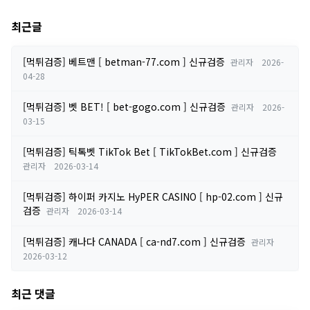
최근글
[먹튀검증] 베트맨 [ betman-77.com ] 신규검증
관리자
2026-
04-28
[먹튀검증] 벳 BET! [ bet-gogo.com ] 신규검증
관리자
2026-
03-15
[먹튀검증] 틱톡벳 TikTok Bet [ TikTokBet.com ] 신규검증
관리자
2026-03-14
[먹튀검증] 하이퍼 카지노 HyPER CASINO [ hp-02.com ] 신규
검증
관리자
2026-03-14
[먹튀검증] 캐나다 CANADA [ ca-nd7.com ] 신규검증
관리자
2026-03-12
최근 댓글