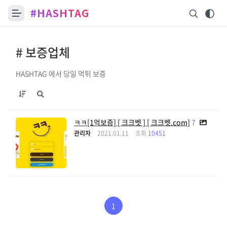
#HASHTAG
# 보증업체
HASHTAG 에서 당일 먹튀 보증
ㅋㅋ[1억보증] [ 크크벳 ] [ 크크벳.com]
7
관리자
2021.01.11
조회
10451
1