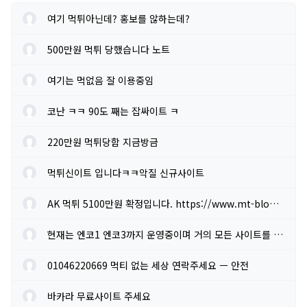
여기 먹튀아닌데? 홍보를 않하는데?
500만원 먹튀 당했습니다 노트
여기는 먹없음 잘 이용중임
코난 ㅋㅋ 90도 째는 잡싸이트 ㅋ
220만원 먹튀당함 지금방금
먹튀신이트 입니다ㅋㅋ악질 신규사이트
AK 먹튀 5100만원 확정입니다. https://www.mt-blood.com/post/ak%EB%...
현재는 엔코1 엔코3까지 운영중이며 거의 모든 사이트를 잠그고 운영...
01046220669 먹티 없는 세상 연락주세요 ㅡ 안전
바카라 무료사이트 주세요