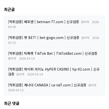
최근글
[먹튀검증] 베트맨 [ betman-77.com ] 신규검증
관리자
2026-
04-28
[먹튀검증] 벳 BET! [ bet-gogo.com ] 신규검증
관리자
2026-
03-15
[먹튀검증] 틱톡벳 TikTok Bet [ TikTokBet.com ] 신규검증
관리자
2026-03-14
[먹튀검증] 하이퍼 카지노 HyPER CASINO [ hp-02.com ] 신규
검증
관리자
2026-03-14
[먹튀검증] 캐나다 CANADA [ ca-nd7.com ] 신규검증
관리자
2026-03-12
최근 댓글