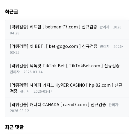
최근글
[먹튀검증] 베트맨 [ betman-77.com ] 신규검증
관리자
2026-
04-28
[먹튀검증] 벳 BET! [ bet-gogo.com ] 신규검증
관리자
2026-
03-15
[먹튀검증] 틱톡벳 TikTok Bet [ TikTokBet.com ] 신규검증
관리자
2026-03-14
[먹튀검증] 하이퍼 카지노 HyPER CASINO [ hp-02.com ] 신규
검증
관리자
2026-03-14
[먹튀검증] 캐나다 CANADA [ ca-nd7.com ] 신규검증
관리자
2026-03-12
최근 댓글