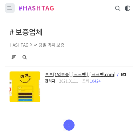
#HASHTAG
# 보증업체
HASHTAG 에서 당일 먹튀 보증
ㅋㅋ[1억보증] [ 크크벳 ] [ 크크벳.com]
7
관리자
2021.01.11
조회
10424
1