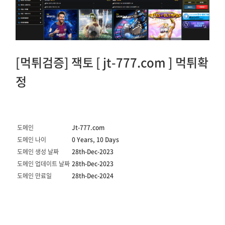
[먹튀검증] 잭토 [ jt-777.com ] 먹튀확
정
도메인
Jt-777.com
도메인 나이
0 Years, 10 Days
도메인 생성 날짜
28th-Dec-2023
도메인 업데이트 날짜
28th-Dec-2023
도메인 만료일
28th-Dec-2024