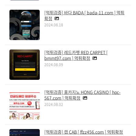
[먹튀검증] 바다 BADA [ bada-11.com ] 먹튀
확정
2024.08.18
[먹튀검증] 레드카펫 RED CARPET [
bmmt97.com ] 먹튀확정
2024.08.09
[먹튀검증] 홍카지노 HONG CASINO [ hoc-
567.com ] 먹튀확정
2024.08.02
[먹튀검증] 캡 CAB [ ffzz456.com ] 먹튀확정