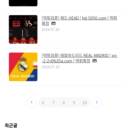
[먹튀검증] 헤드 HEAD [ hd-5050.com ] 먹튀
확정
2024.07.20
[먹튀검증] 레알마드리드 REAL MADRID [ xn-
-2-2y0fs35a.com ] 먹튀확정
2024.07.19
6
7
8
9
10
최근글