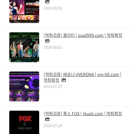
2024.08.02
[먹튀검증] 퀄리티 [ qual999.com ] 먹튀확정
2024.08.01
[먹튀검증] 베로나 VVERONA [ vrn-08.com ]
먹튀확정
2024.07.27
[먹튀검증] 폭스 FOX [ rkux6.com ] 먹튀확정
2024.07.24