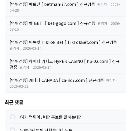
[먹튀검증] 베트맨 [ betman-77.com ] 신규검증
관리자
2026-
04-28
[먹튀검증] 벳 BET! [ bet-gogo.com ] 신규검증
관리자
2026-
03-15
[먹튀검증] 틱톡벳 TikTok Bet [ TikTokBet.com ] 신규검증
관리자
2026-03-14
[먹튀검증] 하이퍼 카지노 HyPER CASINO [ hp-02.com ] 신규
검증
관리자
2026-03-14
[먹튀검증] 캐나다 CANADA [ ca-nd7.com ] 신규검증
관리자
2026-03-12
최근 댓글
여기 먹튀아닌데? 홍보를 않하는데?
500만원 먹튀 당했습니다 노트