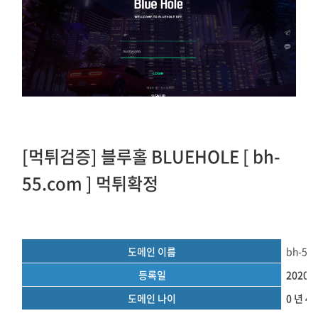
[먹튀검증] 블루홀 BLUEHOLE [ bh-
55.com ] 먹튀확정
도메인 이름
bh-55
등록일
2020-1
도메인 나이
0 년 44