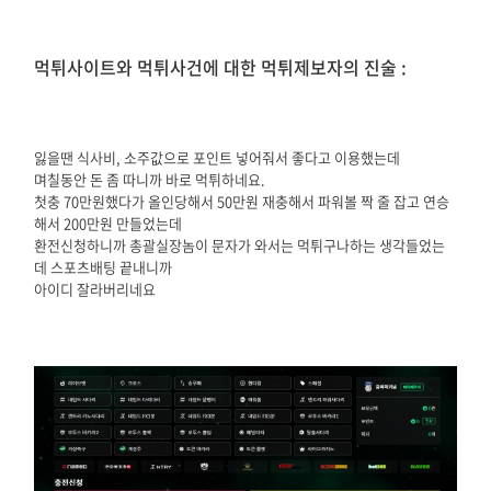
먹튀사이트와 먹튀사건에 대한 먹튀제보자의 진술 :
잃을땐 식사비, 소주값으로 포인트 넣어줘서 좋다고 이용했는데
며칠동안 돈 좀 따니까 바로 먹튀하네요.
첫충 70만원했다가 올인당해서 50만원 재충해서 파워볼 짝 줄 잡고 연승
해서 200만원 만들었는데
환전신청하니까 총괄실장놈이 문자가 와서는 먹튀구나하는 생각들었는
데 스포츠배팅 끝내니까
아이디 잘라버리네요