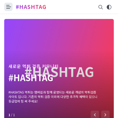
#HASHTAG
새로운 먹튀 검증 커뮤니티
#HASHTAG
#HASHTAG 먹튀는 맴버쉽과 함께 운영되는 새로운 개념의 먹튀검증
사이트 입니다. 기존의 먹튀 검증 이외에 다양한 추가적 혜택이 있으니
등급업에 힘 써 주세요!
1
/
1