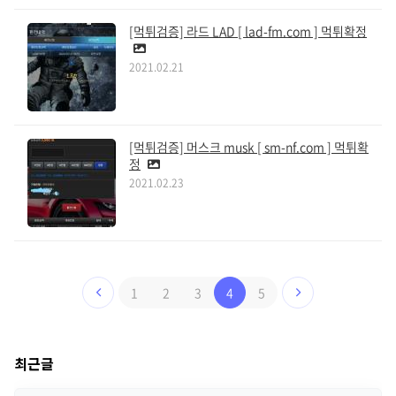
[먹튀검증] 라드 LAD [ lad-fm.com ] 먹튀확정
2021.02.21
[먹튀검증] 머스크 musk [ sm-nf.com ] 먹튀확
정
2021.02.23
1
2
3
4
5
최근글