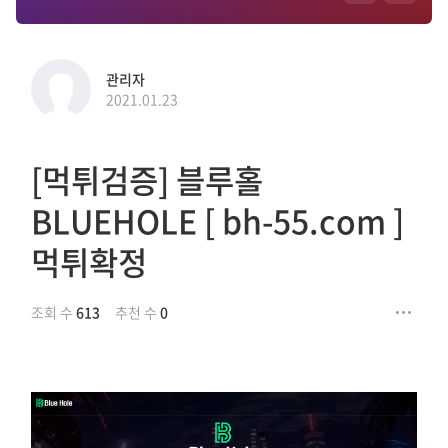
관리자
2021.01.23
[먹튀검증] 블루홀
BLUEHOLE [ bh-55.com ]
먹튀확정
조회 수
613
추천 수
0