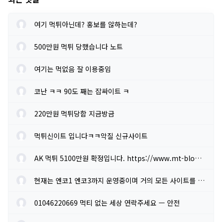
여기 먹튀아닌데? 홍보를 않하는데?
500만원 먹튀 당했습니다 노트
여기는 먹없음 잘 이용중임
코난 ㅋㅋ 90도 째는 잡싸이트 ㅋ
220만원 먹튀당함 지금방금
먹튀신이트 입니다ㅋㅋ악질 신규사이트
AK 먹튀 5100만원 확정입니다. https://www.mt-blood.com/post/ak%EB%...
현재는 엔코1 엔코3까지 운영중이며 거의 모든 사이트를 잠그고 운영...
01046220669 먹티 없는 세상 연락주세요 ㅡ 안전