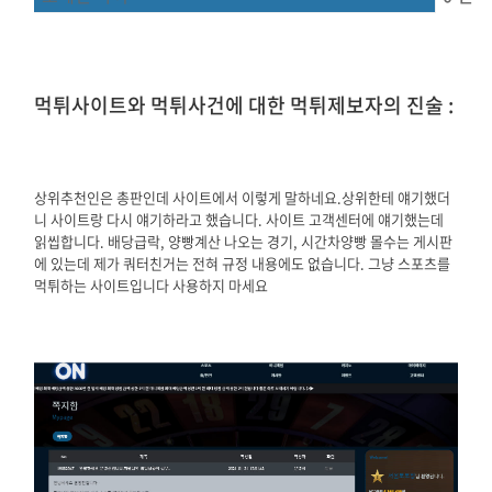
먹튀사이트와 먹튀사건에 대한 먹튀제보자의 진술 :
상위추천인은 총판인데 사이트에서 이렇게 말하네요.상위한테 얘기했더
니 사이트랑 다시 얘기하라고 했습니다. 사이트 고객센터에 얘기했는데
읽씹합니다. 배당급락, 양빵계산 나오는 경기, 시간차양빵 몰수는 게시판
에 있는데 제가 쿼터친거는 전혀 규정 내용에도 없습니다. 그냥 스포츠를
먹튀하는 사이트입니다 사용하지 마세요