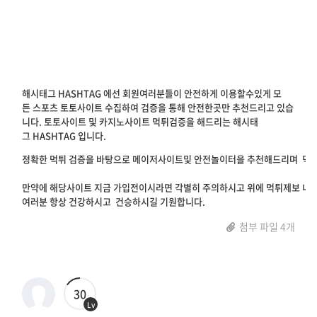
해시태그 HASHTAG 에선 회원여러분들이 안전하게 이용할수있게 모
든 스포츠 토토사이트 수집하여 검증을 통해 안전한곳만 추천드리고 있습
니다.
토토사이트 및 카지노사이트 먹튀검증을 해드리는
해시태
그 HASHTAG
입니다.
정확한 먹튀 검증을 바탕으로 메이저사이트및 안전놀이터을 추천해드리며  먹튀 
만약에 해당사이트 지금 가입전이시라면 각별히 주의하시고 위에 먹튀제보 내용
여러분 항상 건강하시고  건승하시길 기원합니다.
첨부 파일 4개
30
Lv