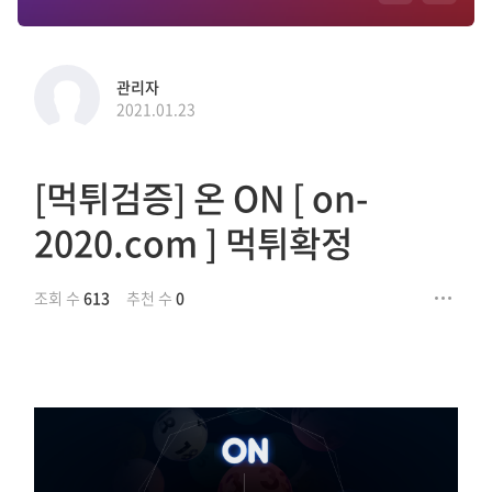
관리자
2021.01.23
[먹튀검증] 온 ON [ on-
2020.com ] 먹튀확정
조회 수
613
추천 수
0