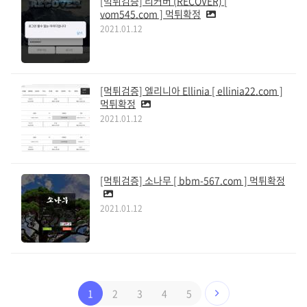
[먹튀검증] 리커버 (RECOVER) [
vom545.com ] 먹튀확정
2021.01.12
[먹튀검증] 엘리니아 Ellinia [ ellinia22.com ]
먹튀확정
2021.01.12
[먹튀검증] 소나무 [ bbm-567.com ] 먹튀확정
2021.01.12
1
2
3
4
5