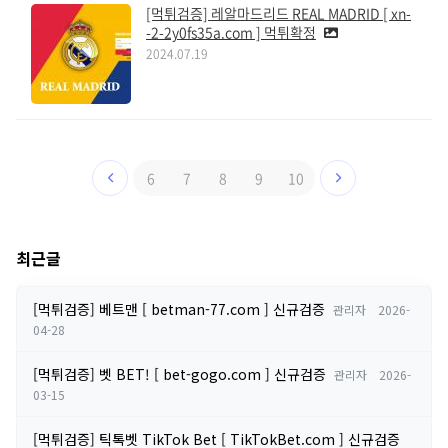
[먹튀검증] 레알마드리드 REAL MADRID [ xn-
-2-2y0fs35a.com ] 먹튀확정
2024.07.19
6
7
8
9
10
최근글
[먹튀검증] 베트맨 [ betman-77.com ] 신규검증
관리자
2026-
04-28
[먹튀검증] 벳 BET! [ bet-gogo.com ] 신규검증
관리자
2026-
03-15
[먹튀검증] 틱톡벳 TikTok Bet [ TikTokBet.com ] 신규검증