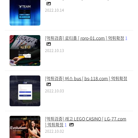
2022.10.14
[먹튀검증] 로티플 [ roro-01.com ] 먹튀확정
1
2022.10.13
[먹튀검증] 버스 bus [ bs-118.com ] 먹튀확정
2022.10.03
[먹튀검증] 레고 LEGO CASINO [ LG-77.com
] 먹튀확정
1
2022.10.02