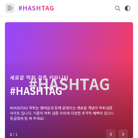
#HASHTAG
새로운 먹튀 검증 커뮤니티
#HASHTAG
#HASHTAG 먹튀는 맴버쉽과 함께 운영되는 새로운 개념의 먹튀검증
사이트 입니다. 기존의 먹튀 검증 이외에 다양한 추가적 혜택이 있으니
등급업에 힘 써 주세요!
1
/
1