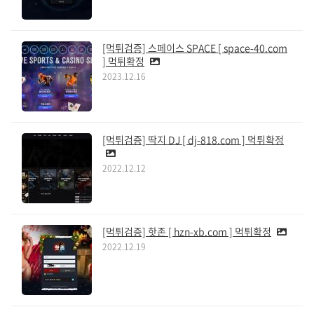
[먹튀검증] 스페이스 SPACE [ space-40.com
] 먹튀확정
2023.12.16
[먹튀검증] 딱지 DJ [ dj-818.com ] 먹튀확정
2022.12.12
[먹튀검증] 핫존 [ hzn-xb.com ] 먹튀확정
2022.12.19