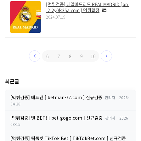
[먹튀검증] 레알마드리드 REAL MADRID [ xn-
-2-2y0fs35a.com ] 먹튀확정
2024.07.19
6
7
8
9
10
최근글
[먹튀검증] 베트맨 [ betman-77.com ] 신규검증
관리자
2026-
04-28
[먹튀검증] 벳 BET! [ bet-gogo.com ] 신규검증
관리자
2026-
03-15
[먹튀검증] 틱톡벳 TikTok Bet [ TikTokBet.com ] 신규검증