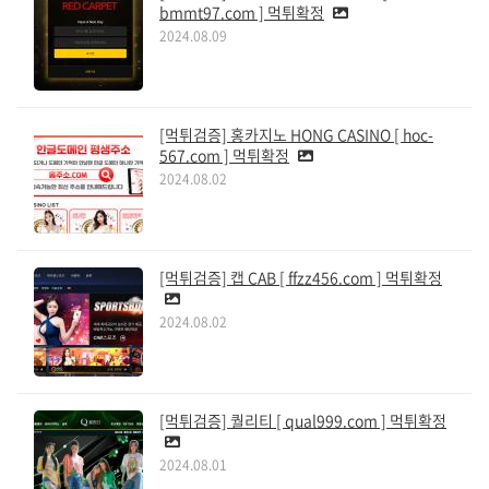
bmmt97.com ] 먹튀확정
2024.08.09
[먹튀검증] 홍카지노 HONG CASINO [ hoc-
567.com ] 먹튀확정
2024.08.02
[먹튀검증] 캡 CAB [ ffzz456.com ] 먹튀확정
2024.08.02
[먹튀검증] 퀄리티 [ qual999.com ] 먹튀확정
2024.08.01