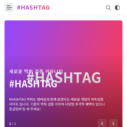
#HASHTAG
새로운 먹튀 검증 커뮤니티
#HASHTAG
#HASHTAG 먹튀는 맴버쉽과 함께 운영되는 새로운 개념의 먹튀검증
사이트 입니다. 기존의 먹튀 검증 이외에 다양한 추가적 혜택이 있으니
등급업에 힘 써 주세요!
1
/
1