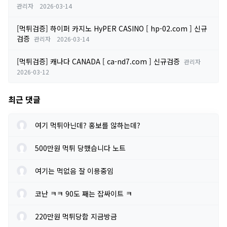
관리자
2026-03-14
[먹튀검증] 하이퍼 카지노 HyPER CASINO [ hp-02.com ] 신규
검증
관리자
2026-03-14
[먹튀검증] 캐나다 CANADA [ ca-nd7.com ] 신규검증
관리자
2026-03-12
최근 댓글
여기 먹튀아닌데? 홍보를 않하는데?
500만원 먹튀 당했습니다 노트
여기는 먹없음 잘 이용중임
코난 ㅋㅋ 90도 째는 잡싸이트 ㅋ
220만원 먹튀당함 지금방금