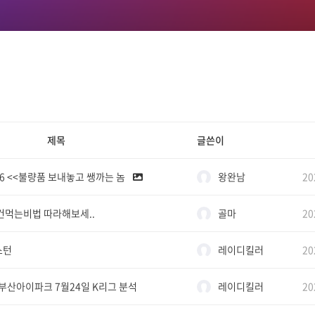
제목
글쓴이
6 <<불량품 보내놓고 쌩까는 놈
왕완남
20
건먹는비법 따라해보세..
골마
20
스턴
레이디킬러
20
 부산아이파크 7월24일 K리그 분석
레이디킬러
20