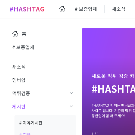
#HASHTAG
# 보증업체
새소식
홈
# 보증업체
새소식
새로운 먹튀 검증 
멤버쉽
#HASHT
먹튀검증
게시판
#HASHTAG 먹튀는 맴버쉽
사이트 입니다. 기존의 먹튀 
등급업에 힘 써 주세요!
# 자유게시판
1
/
1
# 픽방