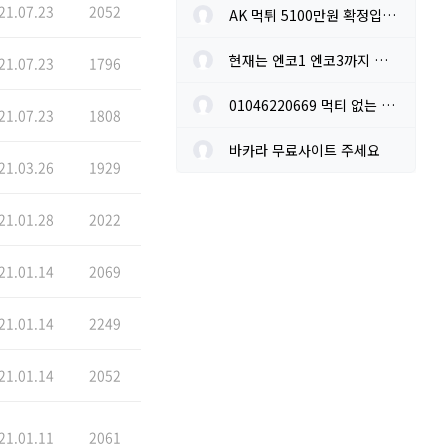
21.07.23
2052
AK 먹튀 5100만원 확정입니다. https://www.mt-blood.com/post/ak%EB%...
현재는 엔코1 엔코3까지 운영중이며 거의 모든 사이트를 잠그고 운영...
21.07.23
1796
01046220669 먹티 없는 세상 연락주세요 ㅡ 안전
21.07.23
1808
바카라 무료사이트 주세요
21.03.26
1929
21.01.28
2022
21.01.14
2069
21.01.14
2249
21.01.14
2052
21.01.11
2061