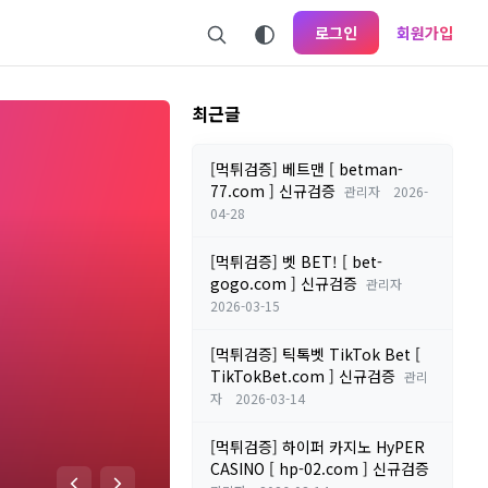
로그인
회원가입
최근글
[먹튀검증] 베트맨 [ betman-
77.com ] 신규검증
관리자
2026-
04-28
[먹튀검증] 벳 BET! [ bet-
gogo.com ] 신규검증
관리자
2026-03-15
[먹튀검증] 틱톡벳 TikTok Bet [
TikTokBet.com ] 신규검증
관리
자
2026-03-14
[먹튀검증] 하이퍼 카지노 HyPER
CASINO [ hp-02.com ] 신규검증