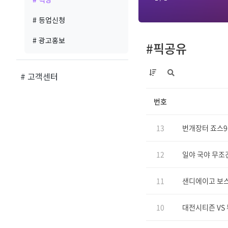
# 등업신청
# 광고홍보
#픽공유
# 고객센터
번호
13
번개장터 죠스9
12
일야 국야 무조
11
샌디에이고 보
10
대전시티즌 VS