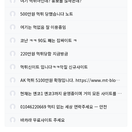
여기 먹튀아닌데? 홍보를 않하는데?
500만원 먹튀 당했습니다 노트
여기는 먹없음 잘 이용중임
코난 ㅋㅋ 90도 째는 잡싸이트 ㅋ
220만원 먹튀당함 지금방금
먹튀신이트 입니다ㅋㅋ악질 신규사이트
AK 먹튀 5100만원 확정입니다. https://www.mt-blood.com/post/ak%EB%...
현재는 엔코1 엔코3까지 운영중이며 거의 모든 사이트를 잠그고 운영...
01046220669 먹티 없는 세상 연락주세요 ㅡ 안전
바카라 무료사이트 주세요