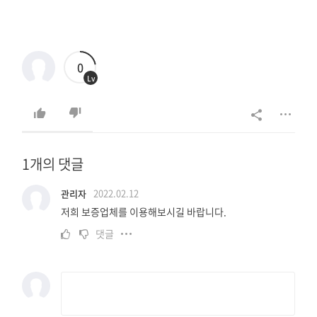
0
Lv
1개의 댓글
2022.02.12
관리자
저희 보증업체를 이용해보시길 바랍니다.
댓글