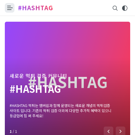
#HASHTAG
새로운 먹튀 검증 커뮤니티
#HASHTAG
#HASHTAG 먹튀는 맴버쉽과 함께 운영되는 새로운 개념의 먹튀검증
사이트 입니다. 기존의 먹튀 검증 이외에 다양한 추가적 혜택이 있으니
등급업에 힘 써 주세요!
1
/
1