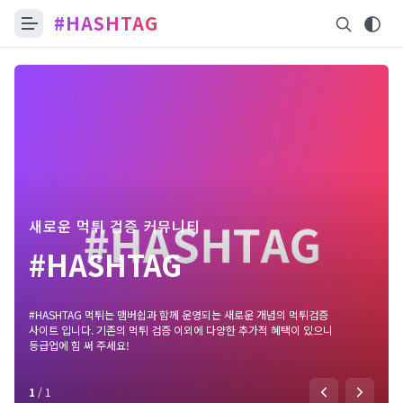
#HASHTAG
새로운 먹튀 검증 커뮤니티
#HASHTAG
#HASHTAG 먹튀는 맴버쉽과 함께 운영되는 새로운 개념의 먹튀검증
사이트 입니다. 기존의 먹튀 검증 이외에 다양한 추가적 혜택이 있으니
등급업에 힘 써 주세요!
1
/
1