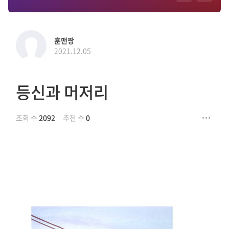
훈맨짱
2021.12.05
등신과 머저리
조회 수
2092
추천 수
0