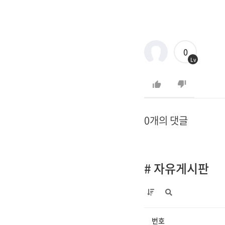
0
Lv
0개의 댓글
# 자유게시판
번호