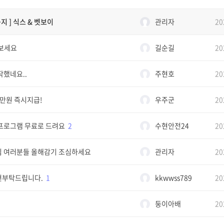
지 ] 식스 & 벳보이
관리자
20
 보세요
길순길
20
작했네요..
주현호
20
만원 즉시지급!
우주군
20
프로그램 무료로 드려요
2
수현안전24
20
님 여러분들 올해감기 조심하세요
관리자
20
천부탁드립니다.
1
kkwwss789
20
둥이아배
20