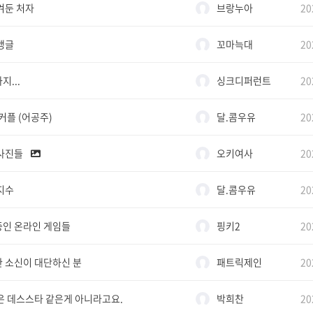
겨둔 처자
브랑누아
20
앵글
꼬마늑대
20
...
싱크디퍼런트
20
커플 (어공주)
달.콤우유
20
사진들
오키여사
20
지수
달.콤우유
20
인 온라인 게임들
핑키2
20
 소신이 대단하신 분
패트릭제인
20
은 데스스타 같은게 아니라고요.
박희찬
20