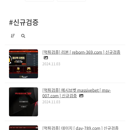
#신규검증
[먹튀검증] 리본 [ reborn-369.com ] 신규검증
2024.11.03
[먹튀검증] 메시브벳 massivebet [ msv-
007.com ] 신규검증
2024.11.03
[먹튀검증] 데이지 [ day-789.com ] 신규검증