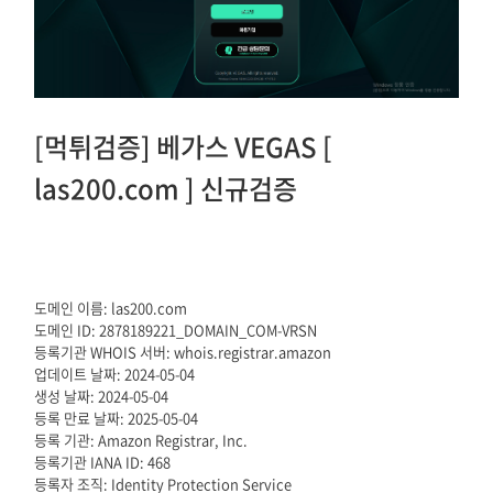
[먹튀검증] 베가스 VEGAS [
las200.com ] 신규검증
도메인 이름: las200.com
도메인 ID: 2878189221_DOMAIN_COM-VRSN
등록기관 WHOIS 서버: whois.registrar.amazon
업데이트 날짜: 2024-05-04
생성 날짜: 2024-05-04
등록 만료 날짜: 2025-05-04
등록 기관: Amazon Registrar, Inc.
등록기관 IANA ID: 468
등록자 조직: Identity Protection Service