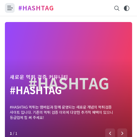
#HASHTAG
새로운 먹튀 검증 커뮤니티
#HASHTAG
#HASHTAG 먹튀는 맴버쉽과 함께 운영되는 새로운 개념의 먹튀검증
사이트 입니다. 기존의 먹튀 검증 이외에 다양한 추가적 혜택이 있으니
등급업에 힘 써 주세요!
1
/
1