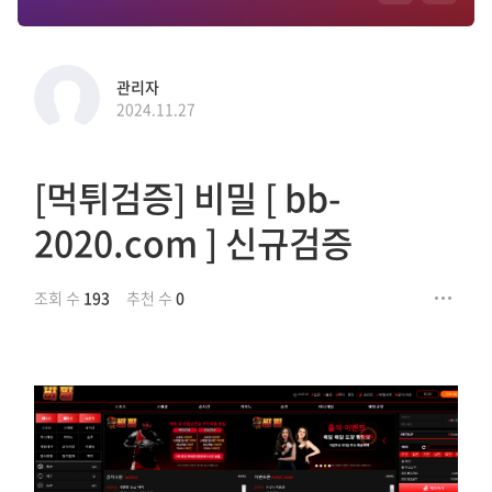
관리자
2024.11.27
[먹튀검증] 비밀 [ bb-
2020.com ] 신규검증
조회 수
193
추천 수
0