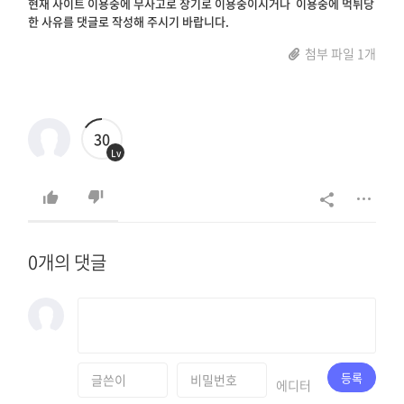
현재 사이트 이용중에 무사고로 장기로 이용중이시거나 이용중에 먹튀당
한 사유를 댓글로 작성해 주시기 바랍니다.
첨부 파일 1개
30
Lv
0개의 댓글
등록
에디터