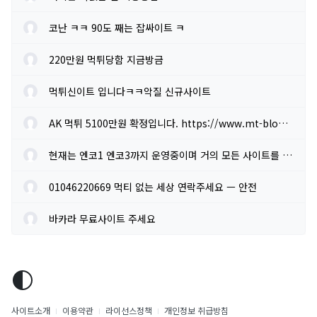
코난 ㅋㅋ 90도 째는 잡싸이트 ㅋ
220만원 먹튀당함 지금방금
먹튀신이트 입니다ㅋㅋ악질 신규사이트
AK 먹튀 5100만원 확정입니다. https://www.mt-blood.com/post/ak%EB%...
현재는 엔코1 엔코3까지 운영중이며 거의 모든 사이트를 잠그고 운영...
01046220669 먹티 없는 세상 연락주세요 ㅡ 안전
바카라 무료사이트 주세요
사이트소개
이용약관
라이선스정책
개인정보 취급방침