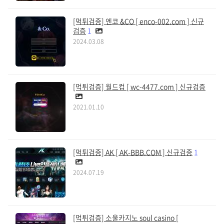
[먹튀검증] 엔코 &CO [ enco-002.com ] 신규
검증
1
2024.03.08
[먹튀검증] 월드컵 [ wc-4477.com ] 신규검증
2021.01.10
[먹튀검증] AK [ AK-BBB.COM ] 신규검증
1
2024.07.19
[먹튀검증] 소울카지노 soul casino [