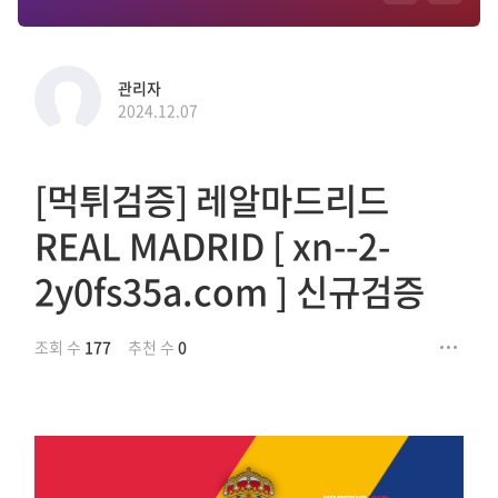
관리자
2024.12.07
[먹튀검증] 레알마드리드
REAL MADRID [ xn--2-
2y0fs35a.com ] 신규검증
조회 수
177
추천 수
0