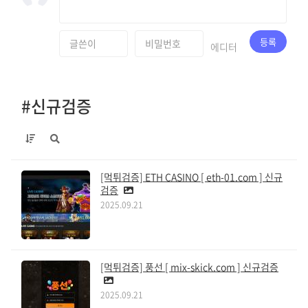
등록
에디터
#신규검증
[먹튀검증] ETH CASINO [ eth-01.com ] 신규
검증
2025.09.21
[먹튀검증] 풍선 [ mix-skick.com ] 신규검증
2025.09.21