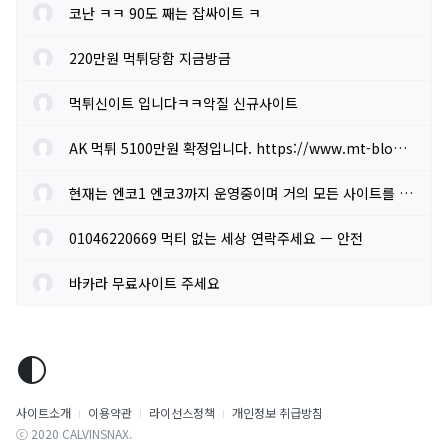
코난 ㅋㅋ 90도 째는 잡싸이트 ㅋ
220만원 먹튀당함 지금방금
먹튀신이트 입니다ㅋㅋ악질 신규사이트
AK 먹튀 5100만원 확정입니다. https://www.mt-blood.com/post/ak%EB%...
현재는 엔코1 엔코3까지 운영중이며 거의 모든 사이트를 잠그고 운영...
01046220669 먹티 없는 세상 연락주세요 ㅡ 안전
바카라 무료사이트 주세요
사이트소개
이용약관
라이선스정책
개인정보 취급방침
ⓒ 2020 CALVINSNAX.