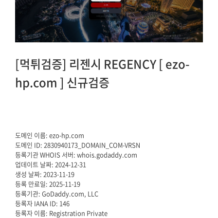
[먹튀검증] 리젠시 REGENCY [ ezo-
hp.com ] 신규검증
도메인 이름: ezo-hp.com
도메인 ID: 2830940173_DOMAIN_COM-VRSN
등록기관 WHOIS 서버: whois.godaddy.com
업데이트 날짜: 2024-12-31
생성 날짜: 2023-11-19
등록 만료일: 2025-11-19
등록기관: GoDaddy.com, LLC
등록자 IANA ID: 146
등록자 이름: Registration Private