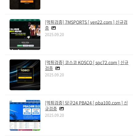
[먹튀검증] 7MSPORTS [ ven22.com ] 신규검
증
2025.09.20
[먹튀검증] 코스코 KOSCO [ spc72.com ] 신규
검증
2025.09.20
[먹튀검증] 당구24 PBA24 [ pba100.com ] 신
규검증
2025.09.20