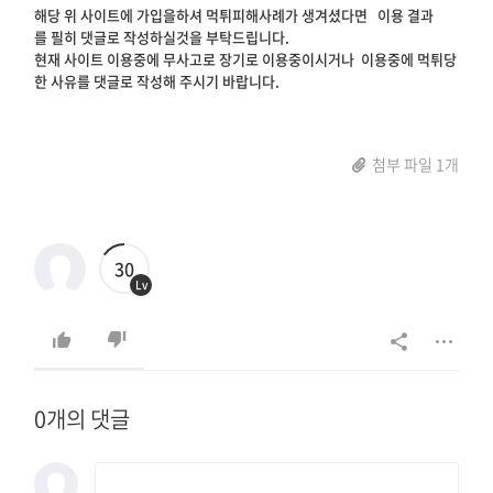
해당 위 사이트에 가입을하셔 먹튀피해사례가 생겨셨다면 이용 결과
를 필히 댓글로 작성하실것을 부탁드립니다.
현재 사이트 이용중에 무사고로 장기로 이용중이시거나 이용중에 먹튀당
한 사유를 댓글로 작성해 주시기 바랍니다.
첨부 파일 1개
30
Lv
0개의 댓글