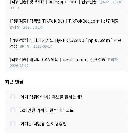
[먹튀검증] 벳 BET! [ bet-gogo.com ] 신규검증
관리자
2026-
03-15
[먹튀검증] 틱톡벳 TikTok Bet [ TikTokBet.com ] 신규검증
관리자
2026-03-14
[먹튀검증] 하이퍼 카지노 HyPER CASINO [ hp-02.com ] 신규
검증
관리자
2026-03-14
[먹튀검증] 캐나다 CANADA [ ca-nd7.com ] 신규검증
관리자
2026-03-12
최근 댓글
여기 먹튀아닌데? 홍보를 않하는데?
500만원 먹튀 당했습니다 노트
여기는 먹없음 잘 이용중임