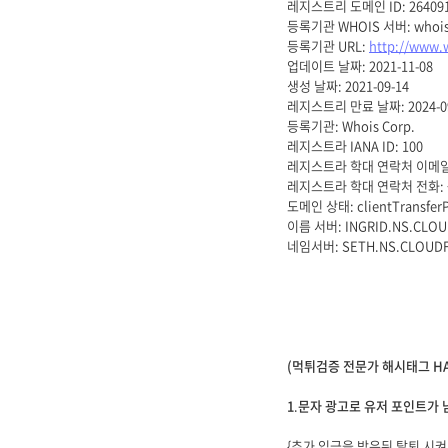
레지스트리 도메인 ID: 264091
등록기관 WHOIS 서버: whois.
등록기관 URL:
http://www.
업데이트 날짜: 2021-11-08
생성 날짜: 2021-09-14
레지스트리 만료 날짜: 2024-09
등록기관: Whois Corp.
레지스트라 IANA ID: 100
레지스트라 학대 연락처 이메
레지스트라 학대 연락처 전화: +8
도메인 상태: clientTransferP
이름 서버: INGRID.NS.CLO
네임서버: SETH.NS.CLOUD
(먹튀검증 전문가 해시태그 HA
1
.
문자 광고로 유저 포인트가 남
{추가 입금을 받은뒤 탈퇴 시