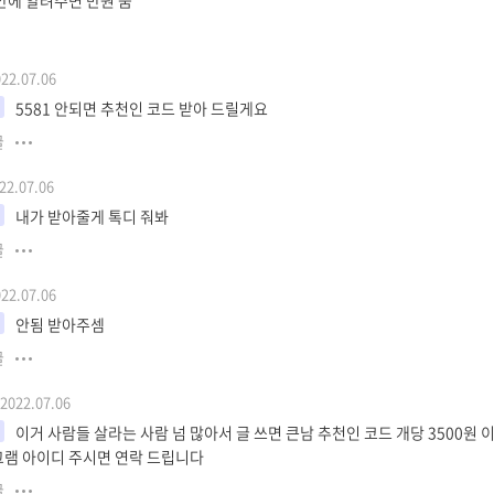
22.07.06
5581 안되면 추천인 코드 받아 드릴게요
글
22.07.06
내가 받아줄게 톡디 줘봐
글
22.07.06
안됨 받아주셈
글
2022.07.06
이거 사람들 살라는 사람 넘 많아서 글 쓰면 큰남 추천인 코드 개당 3500원 
레그램 아이디 주시면 연락 드립니다
글