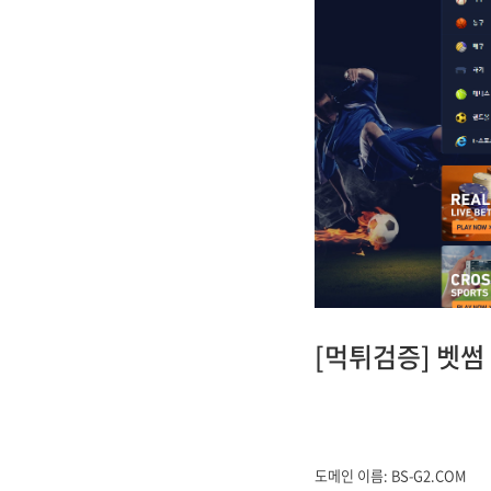
[먹튀검증] 벳썸 [
도메인 이름: BS-G2.COM