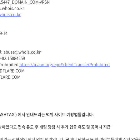
5447_DOMAIN_COM-VRSN
whois.co.kr
whois.co.kr
-14
일:
abuse@whois.co.kr
2.15884259
rohibited
https://icann.org/epp#clientTransferProhibited
UDFLARE.COM
FLARE.COM
SHTAG ) 에서 안내드리는 먹튀 사이트 예방법들입니다.
아있다고 접속 유도 후 배팅 당첨 시 추가 입금 유도 및 꽁머니 지급
켜버리는 전형적인 악질 먹튀 행위입니다. 꽁머니 당첨금 또 한 여러분들에게 주지 않을