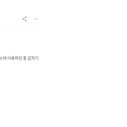
었는데 이용하던 중 갑자기