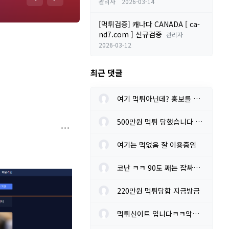
관리자
2026-03-14
[먹튀검증] 캐나다 CANADA [ ca-
nd7.com ] 신규검증
관리자
2026-03-12
최근 댓글
여기 먹튀아닌데? 홍보를 않하는데?
500만원 먹튀 당했습니다 노트
여기는 먹없음 잘 이용중임
코난 ㅋㅋ 90도 째는 잡싸이트 ㅋ
220만원 먹튀당함 지금방금
먹튀신이트 입니다ㅋㅋ악질 신규사이트