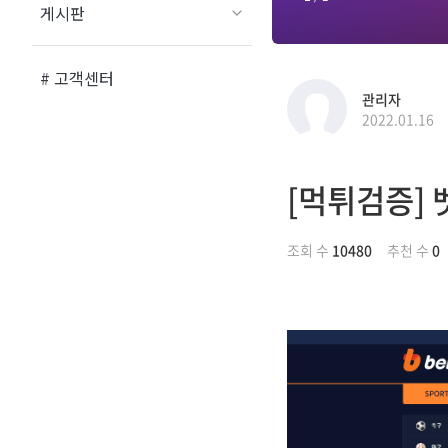
게시판
# 고객센터
관리자
2022.01.16
[먹튀검증] 벳
조회 수
10480
추천 수
0