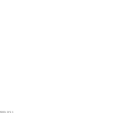
것입니다.}