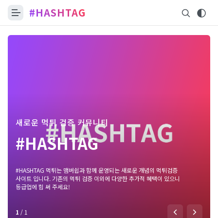
#HASHTAG
새로운 먹튀 검증 커뮤니티
#HASHTAG
#HASHTAG 먹튀는 맴버쉽과 함께 운영되는 새로운 개념의 먹튀검증
사이트 입니다. 기존의 먹튀 검증 이외에 다양한 추가적 혜택이 있으니
등급업에 힘 써 주세요!
1
/
1