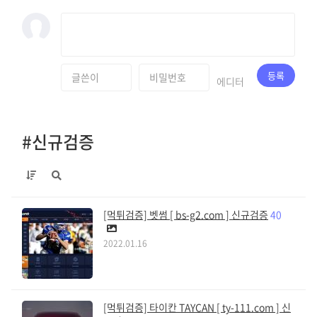
등록
에디터
#신규검증
[먹튀검증] 벳썸 [ bs-g2.com ] 신규검증
40
2022.01.16
[먹튀검증] 타이칸 TAYCAN [ ty-111.com ] 신