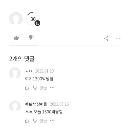
30
Lv
2개의 댓글
2022.01.29
ㅅㅂ
여기1300먹당함
댓글
2022.03.16
팬트 엄창련들
ㅆㅂ 오늘 1500먹당함
댓글