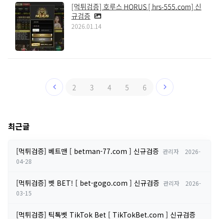
[먹튀검증] 호루스 HORUS [ hrs-555.com] 신
규검증
2026.01.14
2
3
4
5
6
최근글
[먹튀검증] 베트맨 [ betman-77.com ] 신규검증
관리자
2026-
04-28
[먹튀검증] 벳 BET! [ bet-gogo.com ] 신규검증
관리자
2026-
03-15
[먹튀검증] 틱톡벳 TikTok Bet [ TikTokBet.com ] 신규검증