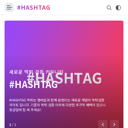
#HASHTAG
새로운 먹튀 검증 커뮤니티
#HASHTAG
#HASHTAG 먹튀는 맴버쉽과 함께 운영되는 새로운 개념의 먹튀검증
사이트 입니다. 기존의 먹튀 검증 이외에 다양한 추가적 혜택이 있으니
등급업에 힘 써 주세요!
1
/
1