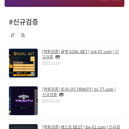
#신규검증
[먹튀검증] 골벳 GOAL BET [ gol-07.com ] 신
규검증
2023.12.19
[먹튀검증] 트리니티 TRINITY [ tri-77.com ]
신규검증
2023.12.19
[먹튀검증] 베스트 BEST [ be-01.com ] 신규검