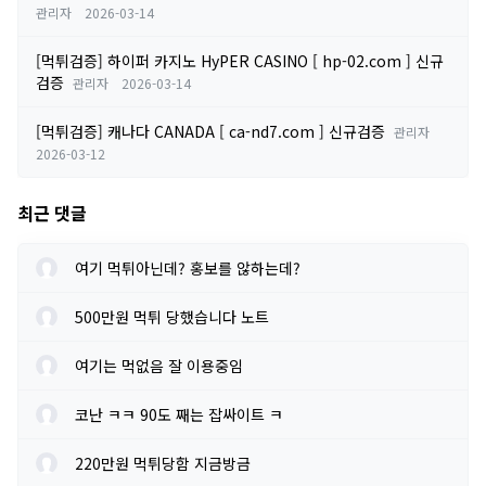
관리자
2026-03-14
[먹튀검증] 하이퍼 카지노 HyPER CASINO [ hp-02.com ] 신규
검증
관리자
2026-03-14
[먹튀검증] 캐나다 CANADA [ ca-nd7.com ] 신규검증
관리자
2026-03-12
최근 댓글
여기 먹튀아닌데? 홍보를 않하는데?
500만원 먹튀 당했습니다 노트
여기는 먹없음 잘 이용중임
코난 ㅋㅋ 90도 째는 잡싸이트 ㅋ
220만원 먹튀당함 지금방금