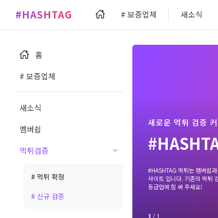
#HASHTAG
# 보증업체
새소식
홈
# 보증업체
새소식
새로운 먹튀 검증 
멤버쉽
#HASHT
먹튀검증
#HASHTAG 먹튀는 맴버쉽
# 먹튀 확정
사이트 입니다. 기존의 먹튀 
등급업에 힘 써 주세요!
# 신규 검증
1
/
1