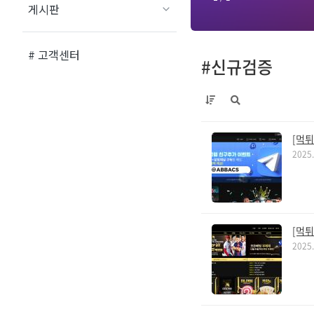
게시판
# 고객센터
#신규검증
[먹튀
2025.
[먹튀
2025.