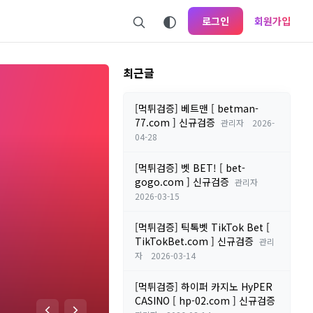
로그인
회원가입
최근글
[먹튀검증] 베트맨 [ betman-
77.com ] 신규검증
관리자
2026-
04-28
[먹튀검증] 벳 BET! [ bet-
gogo.com ] 신규검증
관리자
2026-03-15
[먹튀검증] 틱톡벳 TikTok Bet [
TikTokBet.com ] 신규검증
관리
자
2026-03-14
[먹튀검증] 하이퍼 카지노 HyPER
CASINO [ hp-02.com ] 신규검증