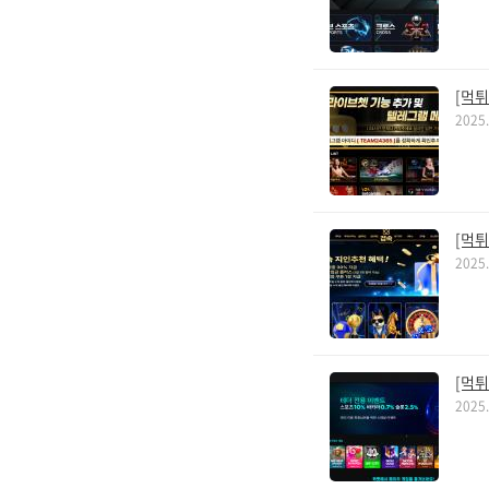
[먹튀
2025.
[먹튀
2025.
[먹튀
2025.