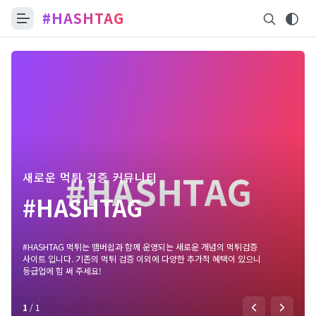
#HASHTAG
새로운 먹튀 검증 커뮤니티
#HASHTAG
#HASHTAG 먹튀는 맴버쉽과 함께 운영되는 새로운 개념의 먹튀검증
사이트 입니다. 기존의 먹튀 검증 이외에 다양한 추가적 혜택이 있으니
등급업에 힘 써 주세요!
1
/
1