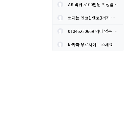
AK 먹튀 5100만원 확정입니다. https://www.mt-blood.com/post/ak%EB%...
현재는 엔코1 엔코3까지 운영중이며 거의 모든 사이트를 잠그고 운영...
01046220669 먹티 없는 세상 연락주세요 ㅡ 안전
바카라 무료사이트 주세요