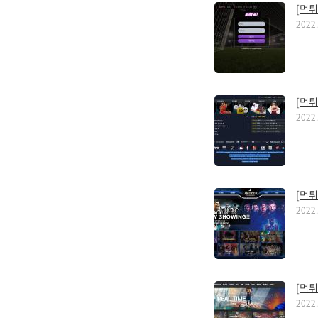
[먹튀
2022.
[먹튀
2022.
[먹튀
2022.
[먹튀
2022.