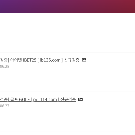
검증] 아이벳 IBET25 [ ib135.com ] 신규검증
06.28
검증] 골프 GOLF [ pd-114.com ] 신규검증
06.27