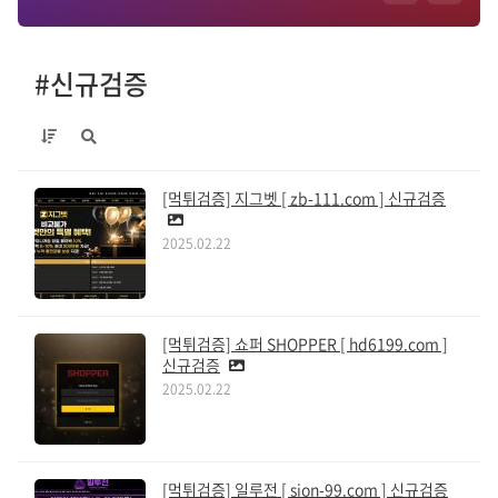
#신규검증
[먹튀검증] 지그벳 [ zb-111.com ] 신규검증
2025.02.22
[먹튀검증] 쇼퍼 SHOPPER [ hd6199.com ]
신규검증
2025.02.22
[먹튀검증] 일루전 [ sion-99.com ] 신규검증