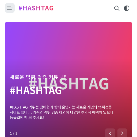
#HASHTAG
새로운 먹튀 검증 커뮤니티
#HASHTAG
#HASHTAG 먹튀는 맴버쉽과 함께 운영되는 새로운 개념의 먹튀검증
사이트 입니다. 기존의 먹튀 검증 이외에 다양한 추가적 혜택이 있으니
등급업에 힘 써 주세요!
1
/
1