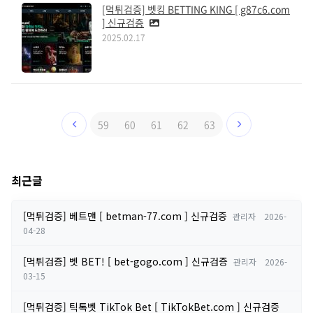
[먹튀검증] 벳킹 BETTING KING [ g87c6.com
] 신규검증
2025.02.17
59
60
61
62
63
최근글
[먹튀검증] 베트맨 [ betman-77.com ] 신규검증
관리자
2026-
04-28
[먹튀검증] 벳 BET! [ bet-gogo.com ] 신규검증
관리자
2026-
03-15
[먹튀검증] 틱톡벳 TikTok Bet [ TikTokBet.com ] 신규검증