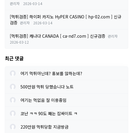
관리자
2026-03-14
[먹튀검증] 하이퍼 카지노 HyPER CASINO [ hp-02.com ] 신규
검증
관리자
2026-03-14
[먹튀검증] 캐나다 CANADA [ ca-nd7.com ] 신규검증
관리자
2026-03-12
최근 댓글
여기 먹튀아닌데? 홍보를 않하는데?
500만원 먹튀 당했습니다 노트
여기는 먹없음 잘 이용중임
코난 ㅋㅋ 90도 째는 잡싸이트 ㅋ
220만원 먹튀당함 지금방금