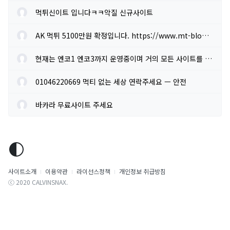
먹튀신이트 입니다ㅋㅋ악질 신규사이트
AK 먹튀 5100만원 확정입니다. https://www.mt-blood.com/post/ak%EB%...
현재는 엔코1 엔코3까지 운영중이며 거의 모든 사이트를 잠그고 운영...
01046220669 먹티 없는 세상 연락주세요 ㅡ 안전
바카라 무료사이트 주세요
사이트소개
이용약관
라이선스정책
개인정보 취급방침
ⓒ 2020 CALVINSNAX.