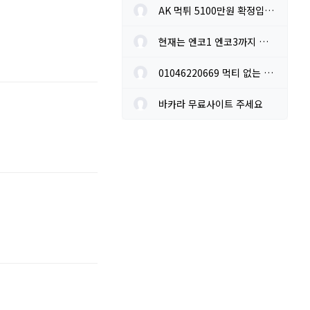
AK 먹튀 5100만원 확정입니다. https://www.mt-blood.com/post/ak%EB%...
현재는 엔코1 엔코3까지 운영중이며 거의 모든 사이트를 잠그고 운영...
01046220669 먹티 없는 세상 연락주세요 ㅡ 안전
바카라 무료사이트 주세요