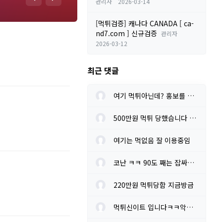
관리자
2026-03-14
[먹튀검증] 캐나다 CANADA [ ca-
nd7.com ] 신규검증
관리자
2026-03-12
최근 댓글
여기 먹튀아닌데? 홍보를 않하는데?
500만원 먹튀 당했습니다 노트
여기는 먹없음 잘 이용중임
코난 ㅋㅋ 90도 째는 잡싸이트 ㅋ
220만원 먹튀당함 지금방금
먹튀신이트 입니다ㅋㅋ악질 신규사이트