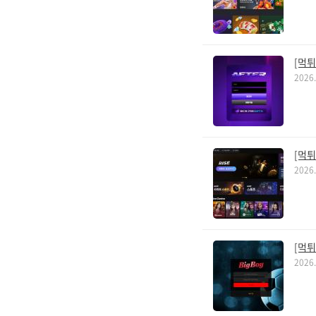
[먹튀
2026.
[먹튀
2026.
[먹튀
2026.