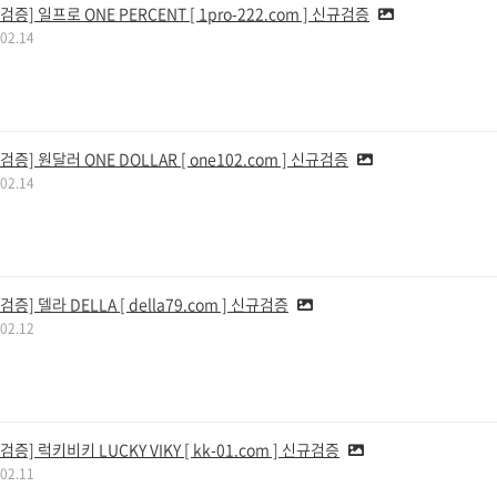
검증] 일프로 ONE PERCENT [ 1pro-222.com ] 신규검증
02.14
검증] 원달러 ONE DOLLAR [ one102.com ] 신규검증
02.14
검증] 델라 DELLA [ della79.com ] 신규검증
02.12
검증] 럭키비키 LUCKY VIKY [ kk-01.com ] 신규검증
02.11