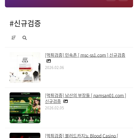
#신규검증
[먹튀검증] 민속촌 [ msc-ss1.com ] 신규검증
2026.02.06
[먹튀검증] 남산의 부장들 [ namsan01.com ]
신규검증
2026.02.05
[먹튀검증] 블러드카지노 Blood Casino [