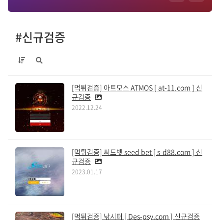
#신규검증
[먹튀검증] 아트모스 ATMOS [ at-11.com ] 신
규검증
2022.12.24
[먹튀검증] 씨드벳 seed bet [ s-d88.com ] 신
규검증
2023.01.17
[먹튀검증] 낚시터 [ Des-psy.com ] 신규검증