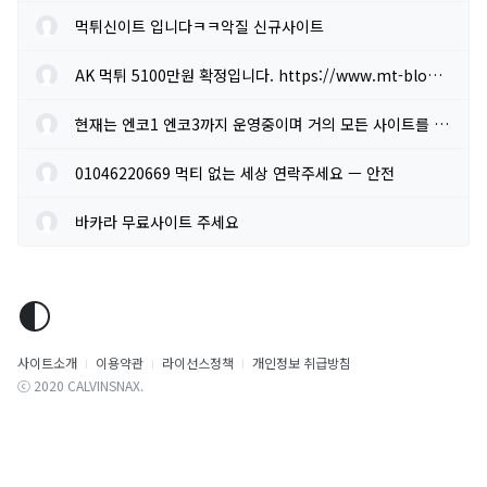
먹튀신이트 입니다ㅋㅋ악질 신규사이트
AK 먹튀 5100만원 확정입니다. https://www.mt-blood.com/post/ak%EB%...
현재는 엔코1 엔코3까지 운영중이며 거의 모든 사이트를 잠그고 운영...
01046220669 먹티 없는 세상 연락주세요 ㅡ 안전
바카라 무료사이트 주세요
사이트소개
이용약관
라이선스정책
개인정보 취급방침
ⓒ 2020 CALVINSNAX.