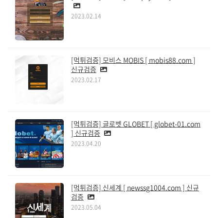
2023.02.14
[먹튀검증] 모비스 MOBIS [ mobis88.com ]
신규검증
2023.02.17
[먹튀검증] 글로벳 GLOBET [ globet-01.com
] 신규검증
2023.04.20
[먹튀검증] 신세계 [ newssg1004.com ] 신규
검증
2023.05.04