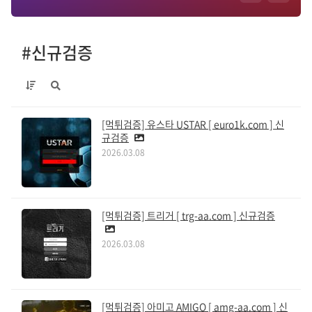
#신규검증
[먹튀검증] 유스타 USTAR [ euro1k.com ] 신
규검증
2026.03.08
[먹튀검증] 트리거 [ trg-aa.com ] 신규검증
2026.03.08
[먹튀검증] 아미고 AMIGO [ amg-aa.com ] 신