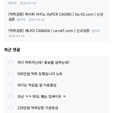
관리자
2026-03-14
[먹튀검증] 하이퍼 카지노 HyPER CASINO [ hp-02.com ] 신규
검증
관리자
2026-03-14
[먹튀검증] 캐나다 CANADA [ ca-nd7.com ] 신규검증
관리자
2026-03-12
최근 댓글
여기 먹튀아닌데? 홍보를 않하는데?
500만원 먹튀 당했습니다 노트
여기는 먹없음 잘 이용중임
코난 ㅋㅋ 90도 째는 잡싸이트 ㅋ
220만원 먹튀당함 지금방금