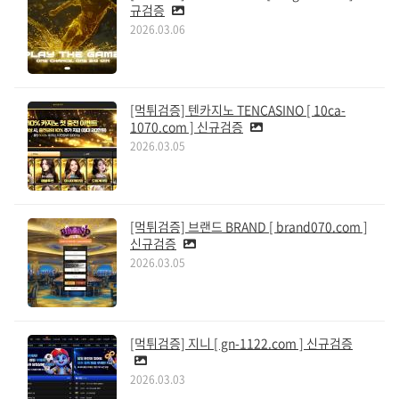
규검증
2026.03.06
[먹튀검증] 텐카지노 TENCASINO [ 10ca-
1070.com ] 신규검증
2026.03.05
[먹튀검증] 브랜드 BRAND [ brand070.com ]
신규검증
2026.03.05
[먹튀검증] 지니 [ gn-1122.com ] 신규검증
2026.03.03