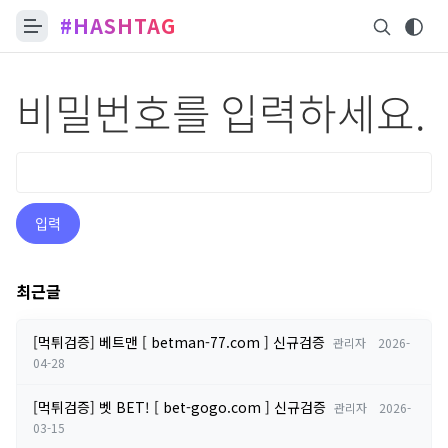
#HASHTAG
비밀번호를 입력하세요.
최근글
[먹튀검증] 베트맨 [ betman-77.com ] 신규검증
관리자
2026-
04-28
[먹튀검증] 벳 BET! [ bet-gogo.com ] 신규검증
관리자
2026-
03-15