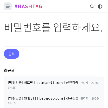
#HASHTAG
비밀번호를 입력하세요.
최근글
[먹튀검증] 베트맨 [ betman-77.com ] 신규검증
관리자
2026-
04-28
[먹튀검증] 벳 BET! [ bet-gogo.com ] 신규검증
관리자
2026-
03-15