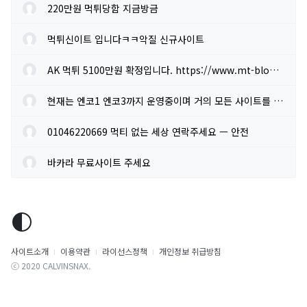
220만원 먹튀당함 지금방금
먹튀신이트 입니다ㅋㅋ악질 신규사이트
AK 먹튀 5100만원 확정입니다. https://www.mt-blood.com/post/ak%EB%...
현재는 엔코1 엔코3까지 운영중이며 거의 모든 사이트를 잠그고 운영...
01046220669 먹티 없는 세상 연락주세요 ㅡ 안전
바카라 무료사이트 주세요
사이트소개
이용약관
라이선스정책
개인정보 취급방침
ⓒ 2020 CALVINSNAX.